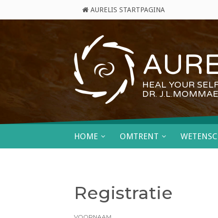
AURELIS STARTPAGINA
AURE
HEAL YOUR SEL
DR. J.L.MOMMAE
HOME
OMTRENT
WETENSC
Registratie
VOORNAAM