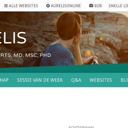
ALLE WEBSITES
AURELISONLINE
B2B
SNELLE L
LIS
F
RTS, MD, MSC, PHD
HAP
SESSIE VAN DE WEEK
Q&A
WEBSITES
BL
ACHTERNAAM